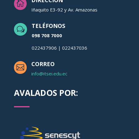

Iñaquito E3-92 y Av. Amazonas
TELÉFONOS
w
098 708 7000
022437906 | 022437036
CORREO

info@itsei.edu.ec
AVALADOS POR: