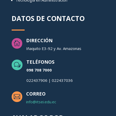
DATOS DE CONTACTO
DIRECCIÓN

Iñaquito E3-92 y Av. Amazonas
TELÉFONOS
w
098 708 7000
022437906 | 022437036
CORREO

info@itsei.edu.ec