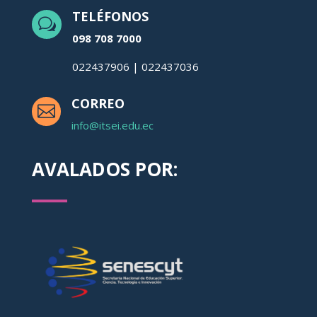
TELÉFONOS
w
098 708 7000
022437906 | 022437036
CORREO

info@itsei.edu.ec
AVALADOS POR: