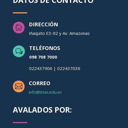
DATOS DE CONTACTO
DIRECCIÓN

Iñaquito E3-92 y Av. Amazonas
TELÉFONOS
w
098 708 7000
022437906 | 022437036
CORREO

info@itsei.edu.ec
AVALADOS POR: